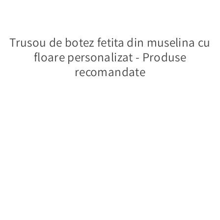
Trusou de botez fetita din muselina cu
floare personalizat - Produse
recomandate
Trusou de botez
fetita din
muselina cu
699,00 lei
floare
Adauga in cos