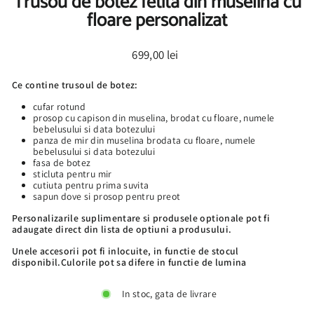
Trusou de botez fetita din muselina cu
floare personalizat
Pret
699,00 lei
normal
Ce contine trusoul de botez:
cufar rotund
prosop cu capison din muselina, brodat cu floare, numele
bebelusului si data botezului
panza de mir din muselina brodata cu floare, numele
bebelusului si data botezului
fasa de botez
sticluta pentru mir
cutiuta pentru prima suvita
sapun dove si prosop pentru preot
Personalizarile suplimentare si produsele optionale pot fi
adaugate direct din lista de optiuni a produsului.
Unele accesorii pot fi inlocuite, in functie de stocul
disponibil.Culorile pot sa difere in functie de lumina
In stoc, gata de livrare