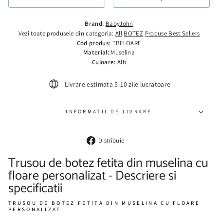
Brand:
BabyJohn
Vezi toate produsele din categoria:
All
BOTEZ
Produse Best Sellers
Cod produs:
TBFLOARE
Material:
Muselina
Culoare:
Alb
Livrare estimata 5-10 zile lucratoare
INFORMATII DE LIVRARE
Distribuie
Distribuie
pe
Facebook
Trusou de botez fetita din muselina cu
floare personalizat - Descriere si
specificatii
TRUSOU DE BOTEZ FETITA DIN MUSELINA CU FLOARE
PERSONALIZAT