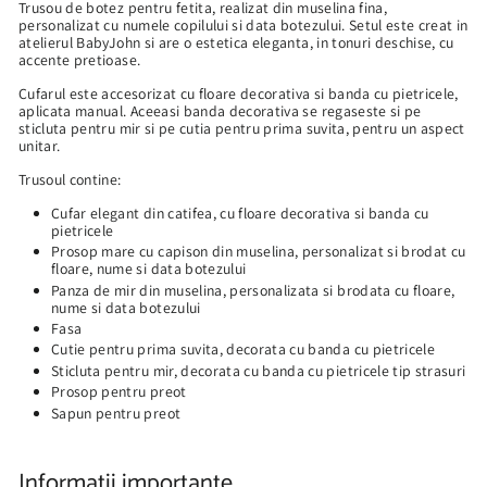
Trusou de botez pentru fetita, realizat din muselina fina,
personalizat cu numele copilului si data botezului. Setul este creat in
atelierul BabyJohn si are o estetica eleganta, in tonuri deschise, cu
accente pretioase.
Cufarul este accesorizat cu floare decorativa si banda cu pietricele,
aplicata manual. Aceeasi banda decorativa se regaseste si pe
sticluta pentru mir si pe cutia pentru prima suvita, pentru un aspect
unitar.
Trusoul contine:
Cufar elegant din catifea, cu floare decorativa si banda cu
pietricele
Prosop mare cu capison din muselina, personalizat si brodat cu
floare, nume si data botezului
Panza de mir din muselina, personalizata si brodata cu floare,
nume si data botezului
Fasa
Cutie pentru prima suvita, decorata cu banda cu pietricele
Sticluta pentru mir, decorata cu banda cu pietricele tip strasuri
Prosop pentru preot
Sapun pentru preot
Informatii importante